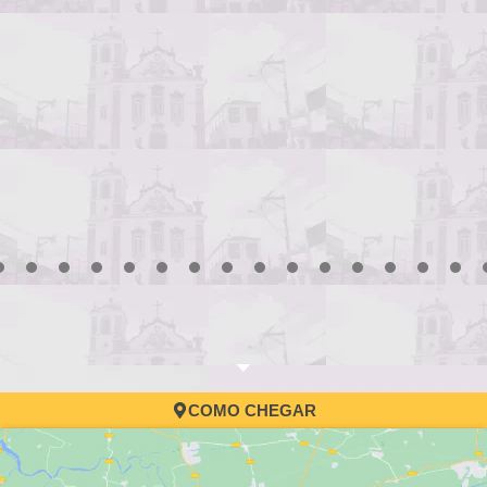
Processo Seletivo da Educaçã
convocação
3
4
5
6
7
8
9
10
11
12
13
14
15
16
17
COMO CHEGAR