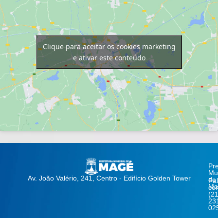
Clique para aceitar os cookies marketing
e ativar este conteúdo
Pre
Mun
Av. João Valério, 241, Centro - Edifício Golden Tower
de
Fa
Ma
co
(21
23
02