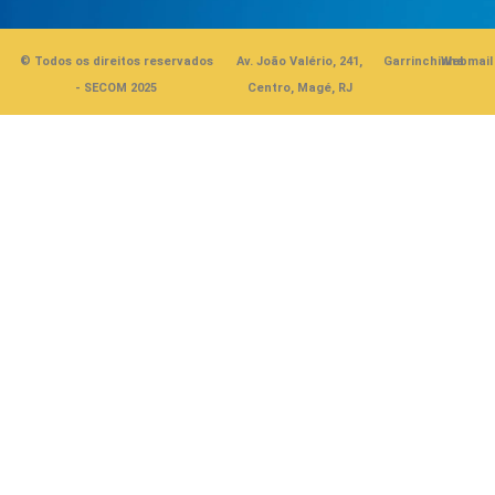
© Todos os direitos reservados
Av. João Valério, 241,
Garrinchinha
Webmail
- SECOM 2025
Centro, Magé, RJ