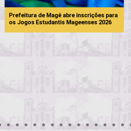
ições para
es 2026
Processo Seletivo da Educação:
convocação
3
4
5
6
7
8
9
10
11
12
13
14
15
16
17