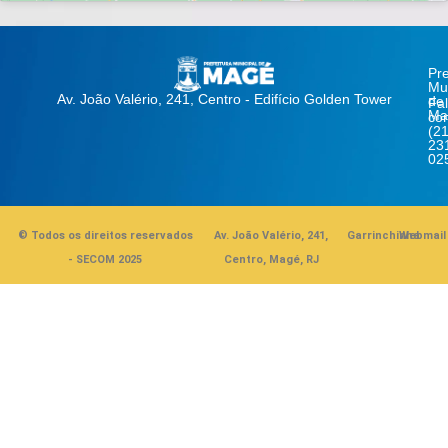
Pre
Mun
Av. João Valério, 241, Centro - Edifício Golden Tower
de
Fa
Ma
co
(21
23
02
© Todos os direitos reservados
Av. João Valério, 241,
Garrinchinha
Webmail
- SECOM 2025
Centro, Magé, RJ