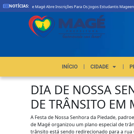
NOTÍCIAS:
Prefeitura De Magé Abre Inscrições Para Os Jogos Estudantis Mageenses
INÍCIO
CIDADE
P
DIA DE NOSSA SE
DE TRÂNSITO EM
A Festa de Nossa Senhora da Piedade, padroei
de Magé organizou um plano especial de trân
trânsito está sendo redirecionado para a rua