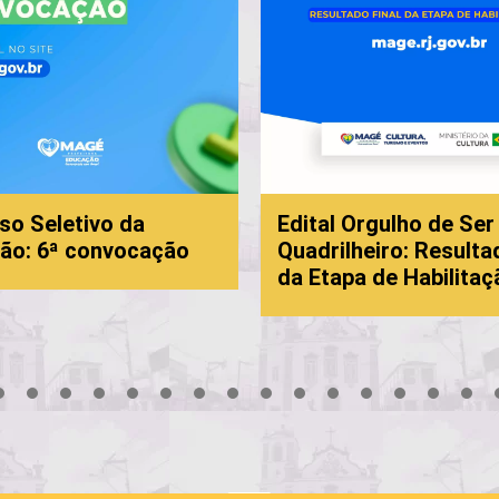
eletivo da
Edital Orgulho de Ser
 6ª convocação
Quadrilheiro: Resultado F
da Etapa de Habilitação
3
4
5
6
7
8
9
10
11
12
13
14
15
16
17