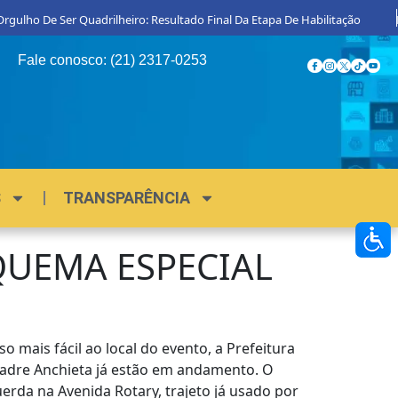
ulho De Ser Quadrilheiro: Resultado Final Da Etapa De Habilitação
Pro
Fale conosco: (21) 2317-0253
S
TRANSPARÊNCIA
QUEMA ESPECIAL
 mais fácil ao local do evento, a Prefeitura
Padre Anchieta já estão em andamento. O
erda na Avenida Rotary, trajeto já usado por