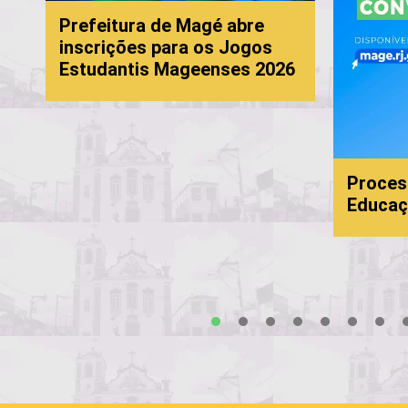
Prefeitura de Magé abre
inscrições para os Jogos
Estudantis Mageenses 2026
Processo S
Educação:
1
2