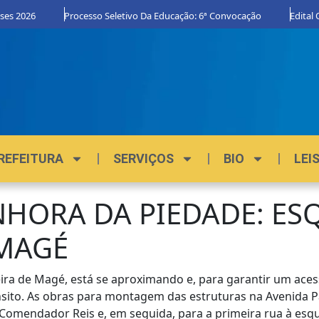
 2026
Processo Seletivo Da Educação: 6ª Convocação
Edital Org
REFEITURA
SERVIÇOS
BIO
LEI
NHORA DA PIEDADE: ES
 MAGÉ
ra de Magé, está se aproximando e, para garantir um acesso
sito. As obras para montagem das estruturas na Avenida 
 Comendador Reis e, em seguida, para a primeira rua à esqu