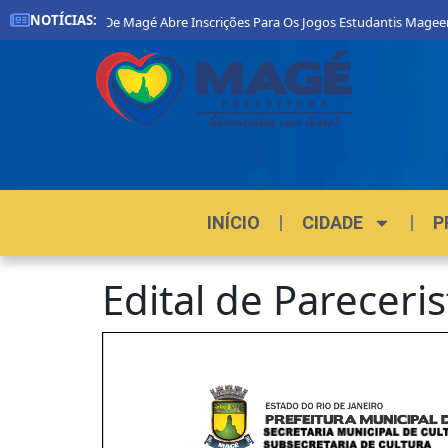
NOTÍCIAS:
Prefeitura De Magé Abre Inscrições Para Os Jogos Estudantis Mageen
INÍCIO
CIDADE
P
Edital de Pareceri