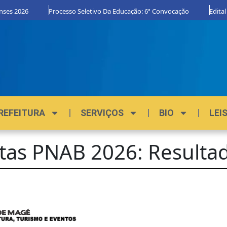
ses 2026
Processo Seletivo Da Educação: 6ª Convocação
Edital 
REFEITURA
SERVIÇOS
BIO
LEI
stas PNAB 2026: Resultad