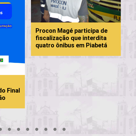
P
Procon Magé participa de
f
fiscalização que interdita
c
quatro ônibus em Piabetá
M
do Final
ão
18
19
20
21
22
23
24
25
26
27
28
29
30