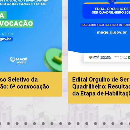
so Seletivo da
Edital Orgulho de Ser
ão: 6ª convocação
Quadrilheiro: Resulta
da Etapa de Habilitaç
3
4
5
6
7
8
9
10
11
12
13
14
15
16
17