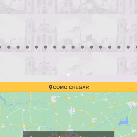
Processo Seletivo da Edu
convocação
3
4
5
6
7
8
9
10
11
12
13
14
15
16
17
COMO CHEGAR