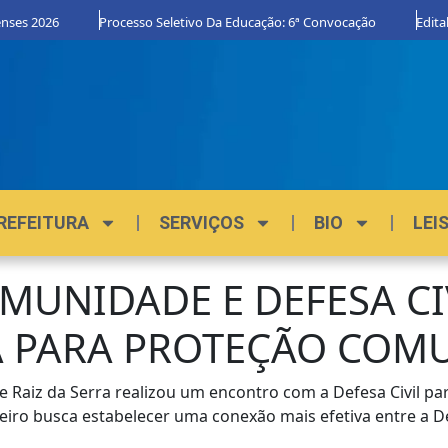
nses 2026
Processo Seletivo Da Educação: 6ª Convocação
Edital
REFEITURA
SERVIÇOS
BIO
LEI
UNIDADE E DEFESA CI
A PARA PROTEÇÃO COM
 Raiz da Serra realizou um encontro com a Defesa Civil pa
eiro busca estabelecer uma conexão mais efetiva entre a De