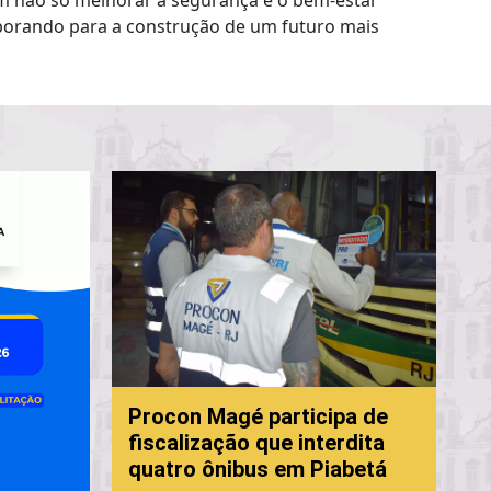
am não só melhorar a segurança e o bem-estar
aborando para a construção de um futuro mais
P
Procon Magé participa de
f
fiscalização que interdita
c
quatro ônibus em Piabetá