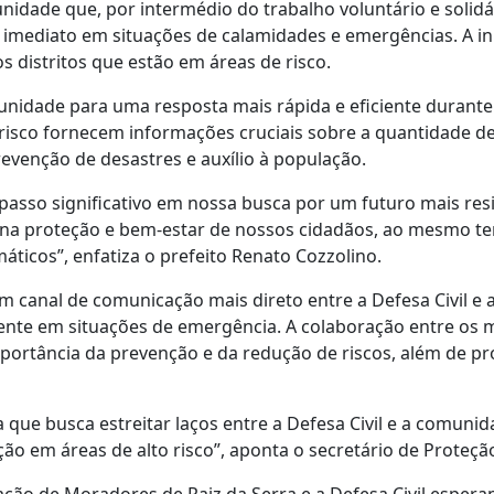
dade que, por intermédio do trabalho voluntário e solidá
imediato em situações de calamidades e emergências. A in
s distritos que estão em áreas de risco.
unidade para uma resposta mais rápida e eficiente durante
 risco fornecem informações cruciais sobre a quantidade d
venção de desastres e auxílio à população.
asso significativo em nossa busca por um futuro mais resi
 na proteção e bem-estar de nossos cidadãos, ao mesmo t
áticos”, enfatiza o prefeito Renato Cozzolino.
 canal de comunicação mais direto entre a Defesa Civil e 
iente em situações de emergência. A colaboração entre os 
mportância da prevenção e da redução de riscos, além de p
 que busca estreitar laços entre a Defesa Civil e a comuni
o em áreas de alto risco”, aponta o secretário de Proteção 