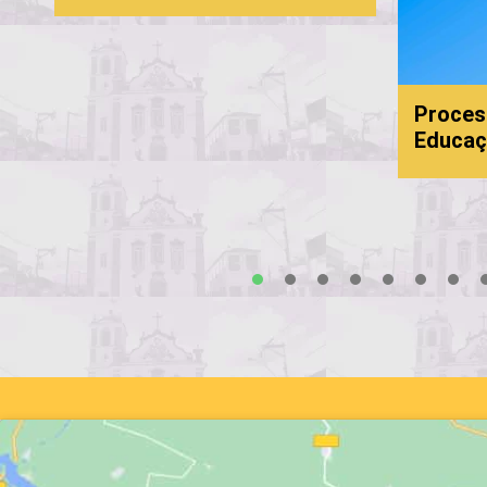
Proces
Educaç
s
1
2