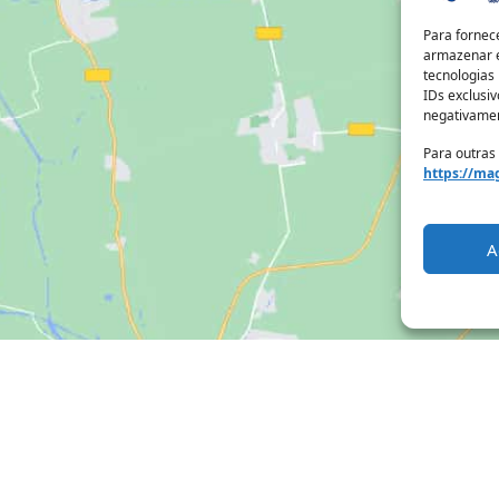
Para fornec
armazenar e
tecnologias
IDs exclusiv
negativamen
Para outras
https://mag
A
Clique para aceitar os cookies marketing
e ativar este conteúdo