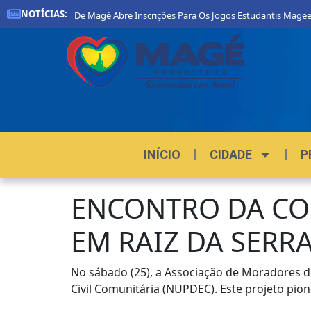
NOTÍCIAS:
Prefeitura De Magé Abre Inscrições Para Os Jogos Estudantis Magee
INÍCIO
CIDADE
P
ENCONTRO DA COM
EM RAIZ DA SERR
No sábado (25), a Associação de Moradores de
Civil Comunitária (NUPDEC). Este projeto pion