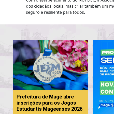
Com o estabelecimento do NUPDEC, a Associaç
dos cidadãos locais, mas criar também um mo
seguro e resiliente para todos.
Prefeitura de Magé abre
inscrições para os Jogos
Estudantis Mageenses 2026