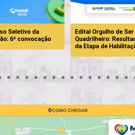
so Seletivo da
Edital Orgulho de Ser
ão: 6ª convocação
Quadrilheiro: Resulta
da Etapa de Habilitaç
3
4
5
6
7
8
9
10
11
12
13
14
15
16
17
COMO CHEGAR