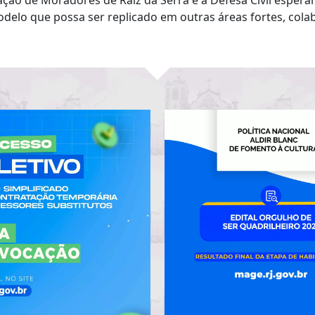
ão de Moradores de Raiz da Serra e a Defesa Civil esper
delo que possa ser replicado em outras áreas fortes, col