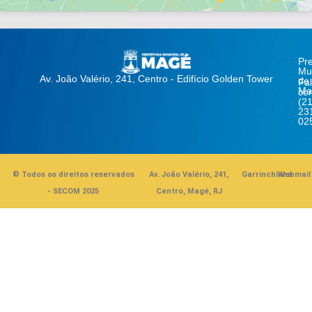
Pre
Mun
Av. João Valério, 241, Centro - Edifício Golden Tower
de
Fa
Ma
co
(21
23
02
© Todos os direitos reservados
Av. João Valério, 241,
Garrinchinha
Webmail
- SECOM 2025
Centro, Magé, RJ