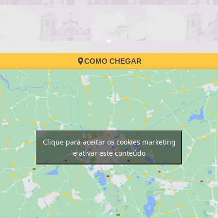
3
4
5
6
7
8
9
10
11
12
13
14
15
16
17
COMO CHEGAR
Clique para aceitar os cookies marketing
e ativar este conteúdo