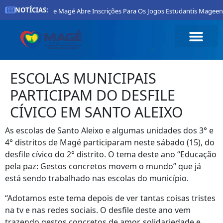
NOTÍCIAS:
Prefeitura De Magé Abre Inscrições Para Os Jogos Estudantis Mageenses 
ESCOLAS MUNICIPAIS
PARTICIPAM DO DESFILE
CÍVICO EM SANTO ALEIXO
As escolas de Santo Aleixo e algumas unidades dos 3° e
4° distritos de Magé participaram neste sábado (15), do
desfile cívico do 2° distrito. O tema deste ano “Educação
pela paz: Gestos concretos movem o mundo” que já
está sendo trabalhado nas escolas do município.
“Adotamos este tema depois de ver tantas coisas tristes
na tv e nas redes sociais. O desfile deste ano vem
trazendo gestos concretos de amor, solidariedade e