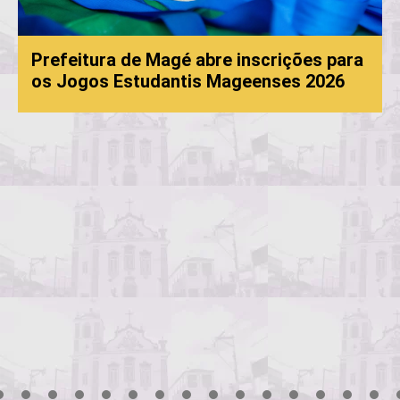
de Magé abre inscrições para
studantis Mageenses 2026
Processo Sele
convocação