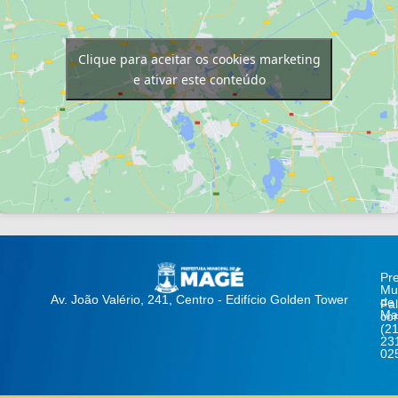
Clique para aceitar os cookies marketing
e ativar este conteúdo
Pre
Mun
Av. João Valério, 241, Centro - Edifício Golden Tower
de
Fa
Ma
co
(21
23
02