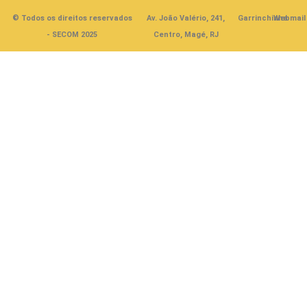
© Todos os direitos reservados
Av. João Valério, 241,
Garrinchinha
Webmail
- SECOM 2025
Centro, Magé, RJ