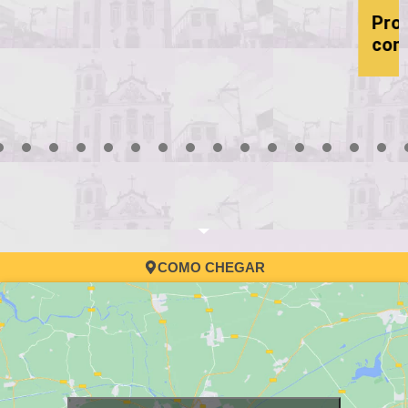
Processo Seletivo da Educação: 6ª
convocação
3
4
5
6
7
8
9
10
11
12
13
14
15
16
17
COMO CHEGAR