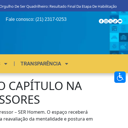
De Ser Quadrilheiro: Resultado Final Da Etapa De Habilitação
Procon M
Fale conosco: (21) 2317-0253
S
TRANSPARÊNCIA
 CAPÍTULO NA
SSORES
Agressor – SER Homem. O espaço receberá
a reavaliação da mentalidade e postura em