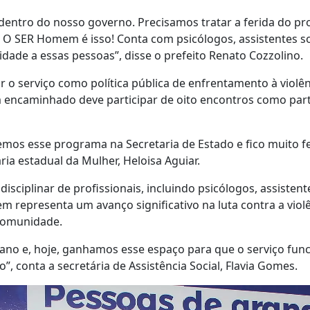
dentro do nosso governo. Precisamos tratar a ferida do pr
 O SER Homem é isso! Conta com psicólogos, assistentes soc
ade a essas pessoas”, disse o prefeito Renato Cozzolino.
o serviço como política pública de enfrentamento à violên
 encaminhado deve participar de oito encontros como part
os esse programa na Secretaria de Estado e fico muito fe
ria estadual da Mulher, Heloisa Aguiar.
iplinar de profissionais, incluindo psicólogos, assistente
 representa um avanço significativo na luta contra a vio
 comunidade.
 ano e, hoje, ganhamos esse espaço para que o serviço fun
, conta a secretária de Assistência Social, Flavia Gomes.