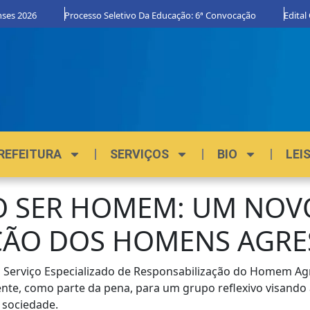
6
Processo Seletivo Da Educação: 6ª Convocação
Edital Orgulho 
REFEITURA
SERVIÇOS
BIO
LEI
 SER HOMEM: UM NOVO
ÇÃO DOS HOMENS AGRE
 o Serviço Especializado de Responsabilização do Homem 
te, como parte da pena, para um grupo reflexivo visando 
sociedade.