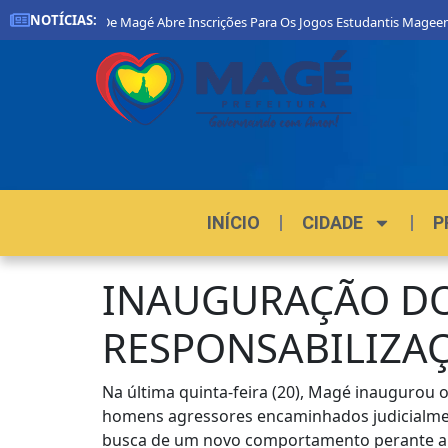
NOTÍCIAS:
efeitura De Magé Abre Inscrições Para Os Jogos Estudantis Mageenses 202
INÍCIO
CIDADE
P
INAUGURAÇÃO DO
RESPONSABILIZA
Na última quinta-feira (20), Magé inaugurou
homens agressores encaminhados judicialmen
busca de um novo comportamento perante a 