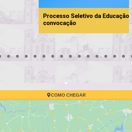
Processo Seletivo da Educação: 6ª
convocação
3
4
5
6
7
8
9
10
11
12
13
14
15
16
17
COMO CHEGAR