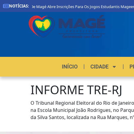
NOTÍCIAS:
Prefeitura De Magé Abre Inscrições Para Os Jogos Estudantis Mageense
INÍCIO
CIDADE
P
INFORME TRE-RJ
O Tribunal Regional Eleitoral do Rio de Janeir
na Escola Municipal João Rodrigues, no Parque
da Silva Santos, localizada na Rua Marques, nº