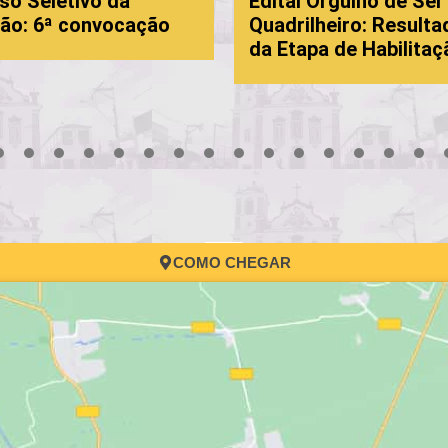
 Seletivo da
Edital Orgulho de Ser
: 6ª convocação
Quadrilheiro: Resultado
da Etapa de Habilitação
3
4
5
6
7
8
9
10
11
12
13
14
15
16
17
COMO CHEGAR