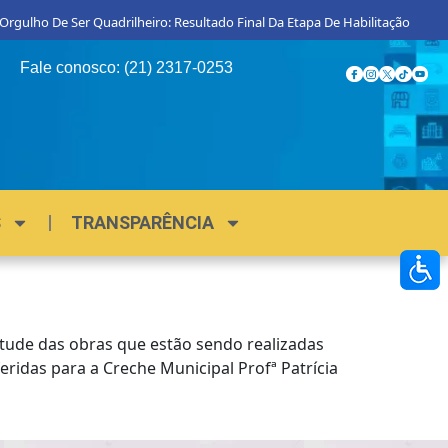
gulho De Ser Quadrilheiro: Resultado Final Da Etapa De Habilitação
Pr
Fale conosco: (21) 2317-0253
S
TRANSPARÊNCIA
virtude das obras que estão sendo realizadas
eridas para a Creche Municipal Profª Patrícia