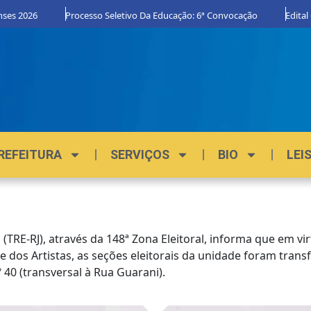
s 2026
Processo Seletivo Da Educação: 6ª Convocação
Edital Or
REFEITURA
SERVIÇOS
BIO
LEI
o (TRE-RJ), através da 148ª Zona Eleitoral, informa que em 
 dos Artistas, as seções eleitorais da unidade foram transf
 40 (transversal à Rua Guarani).