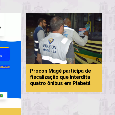
Pre
Procon Magé participa de
for
fiscalização que interdita
com
quatro ônibus em Piabetá
Ma