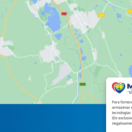
Para fornec
armazenar e
tecnologias
IDs exclusiv
negativamen