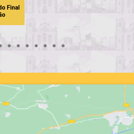
 Final
18
19
20
21
22
23
24
25
26
27
28
29
30