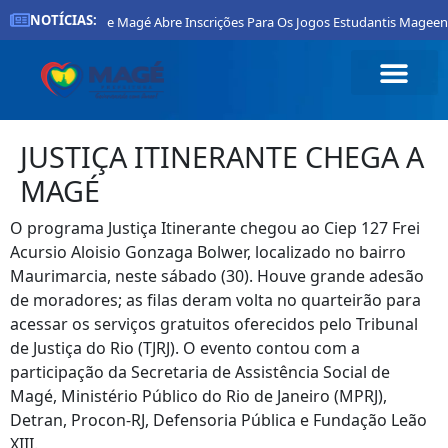
NOTÍCIAS:
Prefeitura De Magé Abre Inscrições Para Os Jogos Estudantis Mageens
JUSTIÇA ITINERANTE CHEGA A
MAGÉ
O programa Justiça Itinerante chegou ao Ciep 127 Frei
Acursio Aloisio Gonzaga Bolwer, localizado no bairro
Maurimarcia, neste sábado (30). Houve grande adesão
de moradores; as filas deram volta no quarteirão para
acessar os serviços gratuitos oferecidos pelo Tribunal
de Justiça do Rio (TJRJ). O evento contou com a
participação da Secretaria de Assistência Social de
Magé, Ministério Público do Rio de Janeiro (MPRJ),
Detran, Procon-RJ, Defensoria Pública e Fundação Leão
XIII.