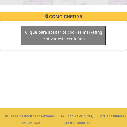
COMO CHEGAR
Clique para aceitar os cookies marketing
e ativar este conteúdo
Pre
Mun
Av. João Valério, 241, Centro - Edifício Golden Tower
de
Fa
Ma
co
(21
23
02
© Todos os direitos reservados
Av. João Valério, 241,
Garrinchinha
Webmail
- SECOM 2025
Centro, Magé, RJ