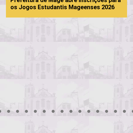
Prefeitura de Magé abre inscrições para
os Jogos Estudantis Mageenses 2026
3
4
5
6
7
8
9
10
11
12
13
14
15
16
17