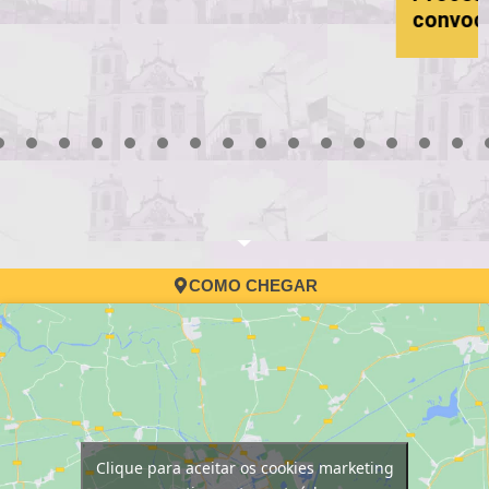
convocação
3
4
5
6
7
8
9
10
11
12
13
14
15
16
17
COMO CHEGAR
Clique para aceitar os cookies marketing