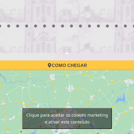
3
4
5
6
7
8
9
10
11
12
13
14
15
16
17
COMO CHEGAR
Clique para aceitar os cookies marketing
e ativar este conteúdo