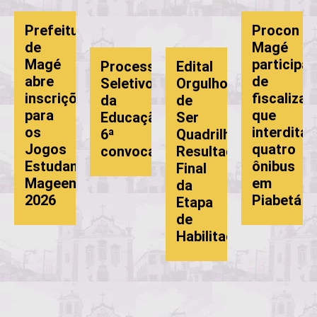
Prefeitura
Procon
de
Magé
Magé
participa
Processo
Edital
abre
de
Seletivo
Orgulho
inscrições
fiscalizaçã
da
de
para
que
Educação:
Ser
os
interdita
6ª
Quadrilheiro:
Jogos
quatro
convocação
Resultado
Estudantis
ônibus
Final
ão
Mageenses
em
da
2026
Piabetá
Etapa
de
Habilitação