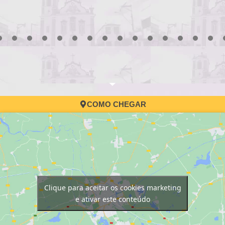
3
4
5
6
7
8
9
10
11
12
13
14
15
16
17
COMO CHEGAR
Clique para aceitar os cookies marketing
e ativar este conteúdo