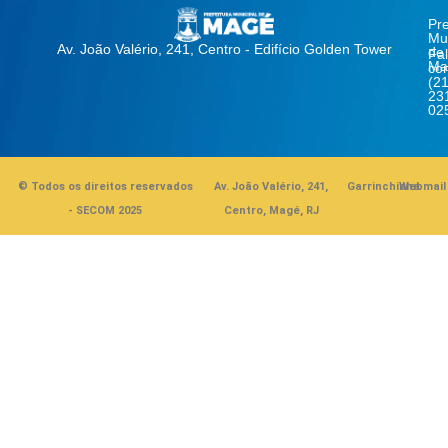
Pre
Mun
Av. João Valério, 241, Centro - Edifício Golden Tower
de
Fa
Ma
co
(21
23
02
© Todos os direitos reservados
Av. João Valério, 241,
Garrinchinha
Webmail
- SECOM 2025
Centro, Magé, RJ