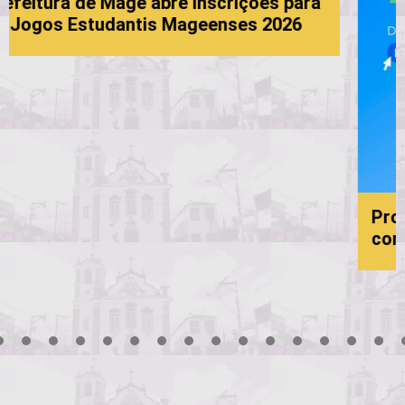
gé abre inscrições para
ntis Mageenses 2026
Processo Seletivo 
convocação
3
4
5
6
7
8
9
10
11
12
13
14
15
16
17