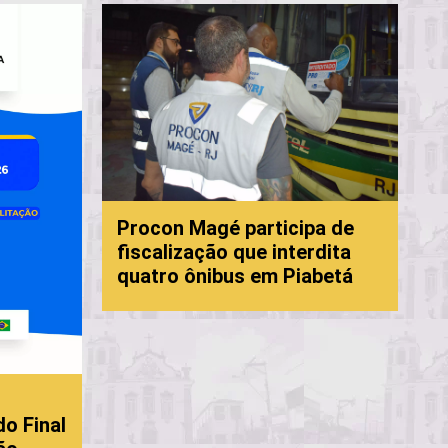
Prefe
Procon Magé participa de
fortal
fiscalização que interdita
com p
quatro ônibus em Piabetá
Mage
nal