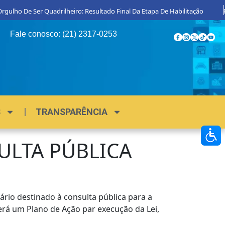
ulho De Ser Quadrilheiro: Resultado Final Da Etapa De Habilitação
Pro
Fale conosco: (21) 2317-0253
S
TRANSPARÊNCIA
ULTA PÚBLICA
ário destinado à consulta pública para a
rá um Plano de Ação par execução da Lei,