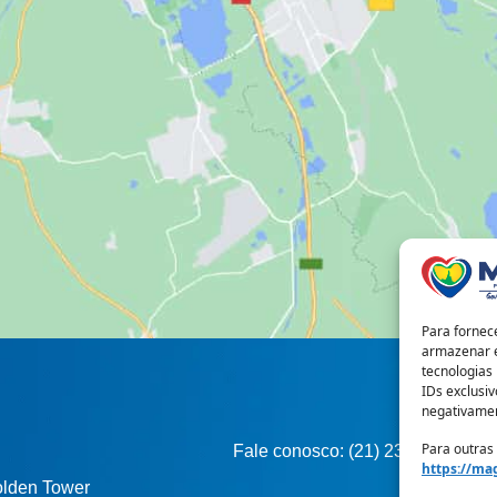
Para fornec
armazenar e
tecnologias
IDs exclusiv
negativamen
Para outras
Fale conosco: (21) 2317-0253
https://mag
Golden Tower