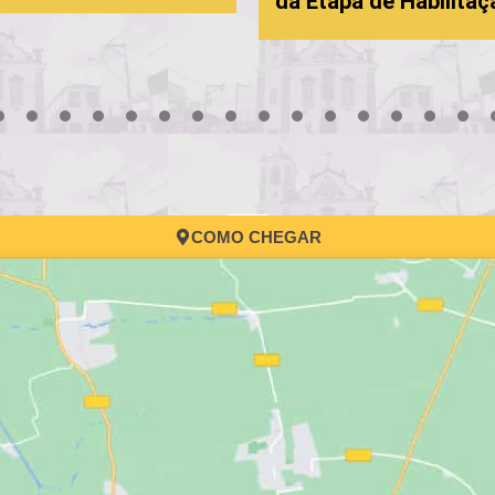
da Etapa de Habilitação
3
4
5
6
7
8
9
10
11
12
13
14
15
16
17
COMO CHEGAR