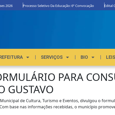
 2026
Processo Seletivo Da Educação: 6ª Convocação
Edital Org
REFEITURA
SERVIÇOS
BIO
LEI
ORMULÁRIO PARA CONS
LO GUSTAVO
Municipal de Cultura, Turismo e Eventos, divulgou o formul
. Com base nas informações recebidas, o município promove