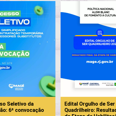
letivo da
Edital Orgulho de Ser
6ª convocação
Quadrilheiro: Resultado Fi