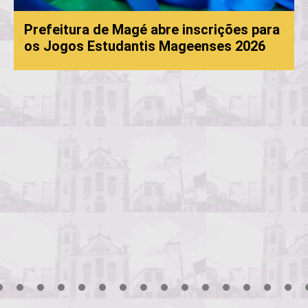
Prefeitura de Magé abre inscrições para
os Jogos Estudantis Mageenses 2026
3
4
5
6
7
8
9
10
11
12
13
14
15
16
17