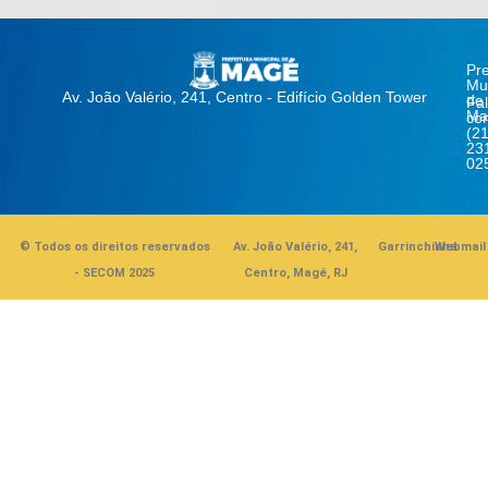
Pre
Mun
Av. João Valério, 241, Centro - Edifício Golden Tower
de
Fa
Ma
co
(21
23
02
© Todos os direitos reservados
Av. João Valério, 241,
Garrinchinha
Webmail
- SECOM 2025
Centro, Magé, RJ