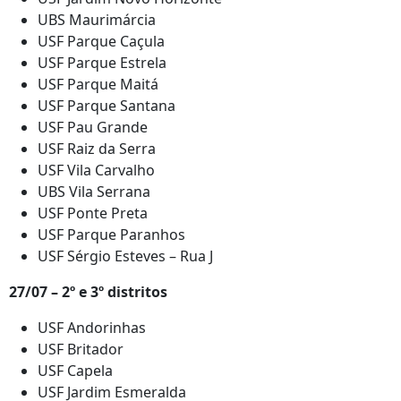
UBS Maurimárcia
USF Parque Caçula
USF Parque Estrela
USF Parque Maitá
USF Parque Santana
USF Pau Grande
USF Raiz da Serra
USF Vila Carvalho
UBS Vila Serrana
USF Ponte Preta
USF Parque Paranhos
USF Sérgio Esteves – Rua J
27/07 – 2º e 3º distritos
USF Andorinhas
USF Britador
USF Capela
USF Jardim Esmeralda