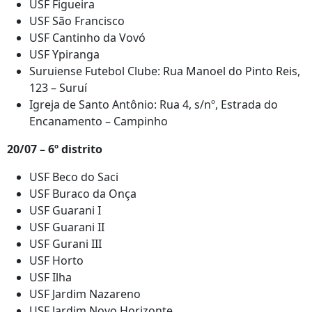
USF Figueira
USF São Francisco
USF Cantinho da Vovó
USF Ypiranga
Suruiense Futebol Clube: Rua Manoel do Pinto Reis,
123 – Suruí
Igreja de Santo Antônio: Rua 4, s/nº, Estrada do
Encanamento – Campinho
20/07 – 6º distrito
USF Beco do Saci
USF Buraco da Onça
USF Guarani I
USF Guarani II
USF Gurani III
USF Horto
USF Ilha
USF Jardim Nazareno
USF Jardim Novo Horizonte