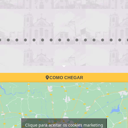
3
4
5
6
7
8
9
10
11
12
13
14
15
16
17
COMO CHEGAR
Clique para aceitar os cookies marketing