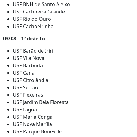
USF BNH de Santo Aleixo
USF Cachoeira Grande
USF Rio do Ouro
USF Cachoeirinha
03/08 – 1º distrito
USF Barão de Iriri
USF Vila Nova
USF Barbuda
USF Canal
USF Citrolândia
USF Sertão
USF Flexeiras
USF Jardim Bela Floresta
USF Lagoa
USF Maria Conga
USF Nova Marília
USF Parque Boneville