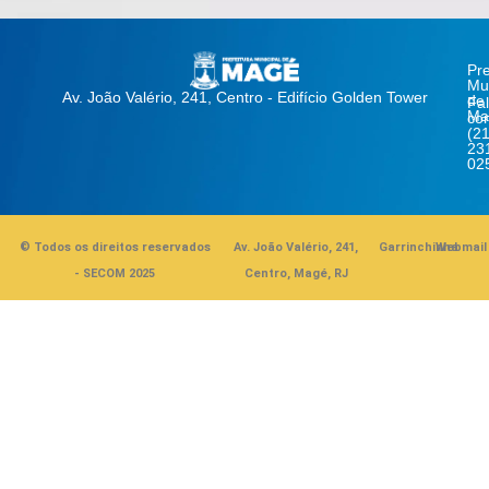
Pre
Mun
Av. João Valério, 241, Centro - Edifício Golden Tower
de
Fa
Ma
co
(21
23
02
© Todos os direitos reservados
Av. João Valério, 241,
Garrinchinha
Webmail
- SECOM 2025
Centro, Magé, RJ