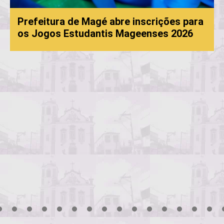
Prefeitura de Magé abre inscrições para
os Jogos Estudantis Mageenses 2026
3
4
5
6
7
8
9
10
11
12
13
14
15
16
17