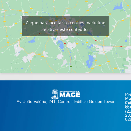
Clique para aceitar os cookies marketing
e ativar este conteúdo
Pre
Mun
Av. João Valério, 241, Centro - Edifício Golden Tower
de
Fa
Ma
co
(21
23
02