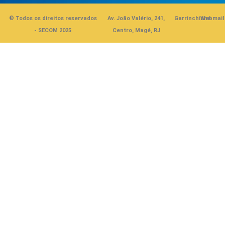
© Todos os direitos reservados
Av. João Valério, 241,
Garrinchinha
Webmail
- SECOM 2025
Centro, Magé, RJ