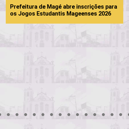
Prefeitura de Magé abre inscrições para
os Jogos Estudantis Mageenses 2026
3
4
5
6
7
8
9
10
11
12
13
14
15
16
17