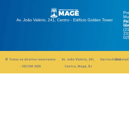
Pre
Mun
Av. João Valério, 241, Centro - Edifício Golden Tower
de
Fa
Ma
co
(21
23
02
© Todos os direitos reservados
Av. João Valério, 241,
Garrinchinha
Webmail
- SECOM 2025
Centro, Magé, RJ