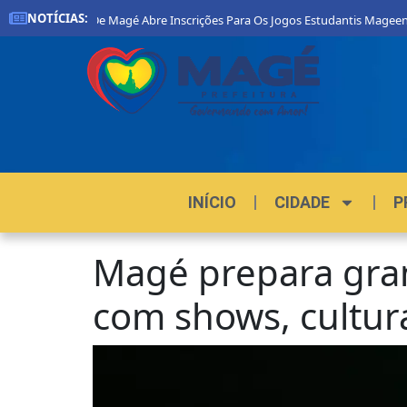
NOTÍCIAS:
Prefeitura De Magé Abre Inscrições Para Os Jogos Estudantis Mageenses 
INÍCIO
CIDADE
P
Magé prepara gra
com shows, cultura