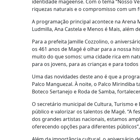
identidade mageense. Com o tema “Nosso Ver
riquezas naturais e o compromisso com um fut
A programação principal acontece na Arena Ma
Ludmilla, Ana Castela e Menos é Mais, além d
Para a prefeita Jamille Cozzolino, o aniver
os 461 anos de Magé é olhar para a nossa hi
muito do que somos: uma cidade rica em natu
para os jovens, para as crianças e para todo
Uma das novidades deste ano é que a progra
Palco Manguezal. À noite, o Palco Mirindiba
Boteco Sertanejo e Roda de Samba, fortalecen
O secretário municipal de Cultura, Turismo e
público e valorizar os talentos de Magé. “A 
dos grandes artistas nacionais, estamos amp
oferecendo opções para diferentes públicos”,
Além da importância cultural, o aniversário 