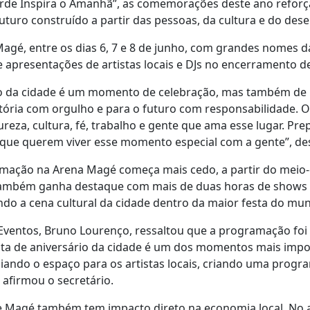
de Inspira o Amanhã”, as comemorações deste ano reforçam
uro construído a partir das pessoas, da cultura e do dese
gé, entre os dias 6, 7 e 8 de junho, com grandes nomes da
e apresentações de artistas locais e DJs no encerramento de
sário da cidade é um momento de celebração, mas também de
stória com orgulho e para o futuro com responsabilidade. 
reza, cultura, fé, trabalho e gente que ama esse lugar. P
s que querem viver esse momento especial com a gente”, des
mação na Arena Magé começa mais cedo, a partir do meio-d
 também ganha destaque com mais de duas horas de shows re
do a cena cultural da cidade dentro da maior festa do muni
 Eventos, Bruno Lourenço, ressaltou que a programação foi
festa de aniversário da cidade é um dos momentos mais impo
liando o espaço para os artistas locais, criando uma prog
 afirmou o secretário.
de Magé também tem impacto direto na economia local. No a