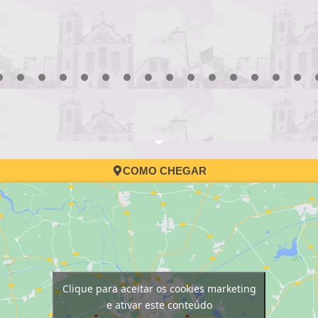
3
4
5
6
7
8
9
10
11
12
13
14
15
16
17
COMO CHEGAR
Clique para aceitar os cookies marketing
e ativar este conteúdo