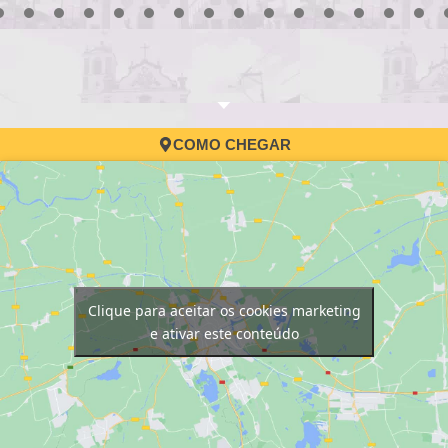
3
4
5
6
7
8
9
10
11
12
13
14
15
16
17
COMO CHEGAR
Clique para aceitar os cookies marketing
e ativar este conteúdo