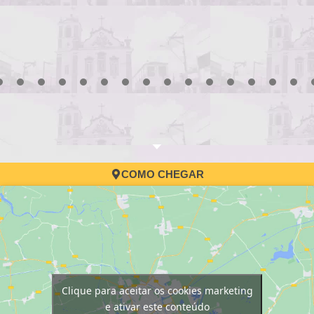
3
4
5
6
7
8
9
10
11
12
13
14
15
16
17
COMO CHEGAR
Clique para aceitar os cookies marketing
e ativar este conteúdo