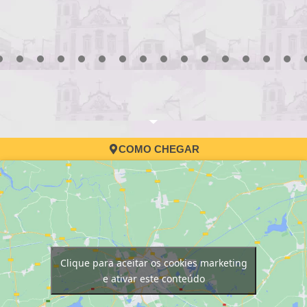
3
4
5
6
7
8
9
10
11
12
13
14
15
16
17
COMO CHEGAR
Clique para aceitar os cookies marketing
e ativar este conteúdo