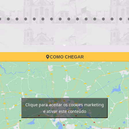
3
4
5
6
7
8
9
10
11
12
13
14
15
16
17
COMO CHEGAR
Clique para aceitar os cookies marketing
e ativar este conteúdo