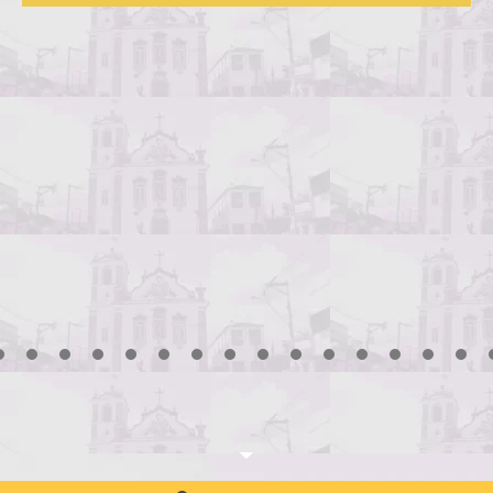
3
4
5
6
7
8
9
10
11
12
13
14
15
16
17