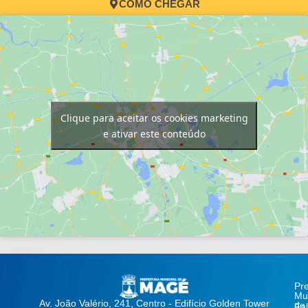
COMO CHEGAR
Clique para aceitar os cookies marketing
e ativar este conteúdo
Pre
Mun
Av. João Valério, 241, Centro - Edifício Golden Tower
de
Fa