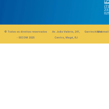
Ma
co
(21
23
02
© Todos os direitos reservados
Av. João Valério, 241,
Garrinchinha
Webmail
- SECOM 2025
Centro, Magé, RJ