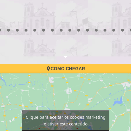
3
4
5
6
7
8
9
10
11
12
13
14
15
16
17
COMO CHEGAR
Clique para aceitar os cookies marketing
e ativar este conteúdo