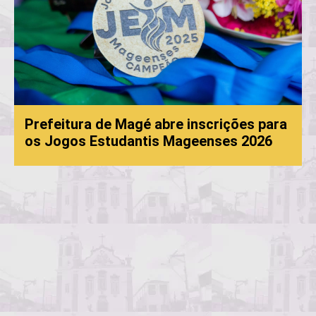
tura de Magé abre inscrições para
gos Estudantis Mageenses 2026
Processo
convoca