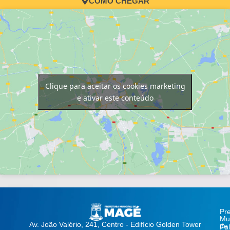
COMO CHEGAR
Clique para aceitar os cookies marketing
e ativar este conteúdo
Pre
Mun
Av. João Valério, 241, Centro - Edifício Golden Tower
de
Fa