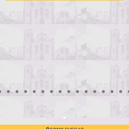
3
4
5
6
7
8
9
10
11
12
13
14
15
16
17