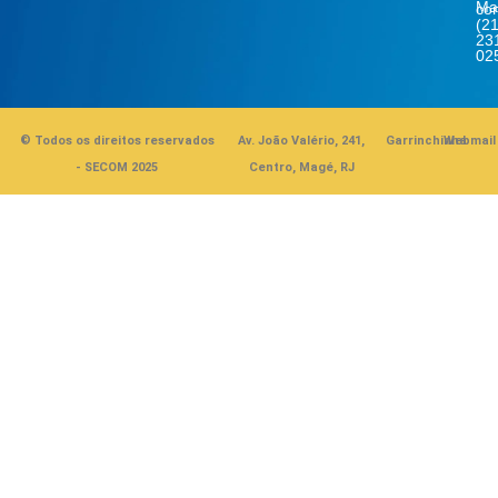
Ma
co
(21
23
02
© Todos os direitos reservados
Av. João Valério, 241,
Garrinchinha
Webmail
- SECOM 2025
Centro, Magé, RJ