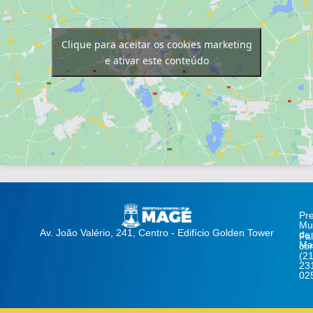
Clique para aceitar os cookies marketing
e ativar este conteúdo
Pre
Mun
Av. João Valério, 241, Centro - Edifício Golden Tower
de
Fa
Ma
co
(21
23
02