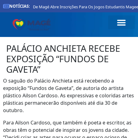
NOTÍCIAS:
Prefeitura De Magé Abre Inscrições Para Os Jogos Estudantis Mageen
PALÁCIO ANCHIETA RECEBE
EXPOSIÇÃO “FUNDOS DE
GAVETA”
O saguão do Palácio Anchieta está recebendo a
exposição “Fundos de Gaveta”, de autoria do artista
plástico Ailson Cardoso. As expressivas e coloridas artes
plásticas permanecerão disponíveis até dia 30 de
outubro.
Para Ailson Cardoso, que também é poeta e escritor, as
obras têm o potencial de inspirar os jovens da cidade.
“Decidi criar as artes para ocupar o espaço ocioso de