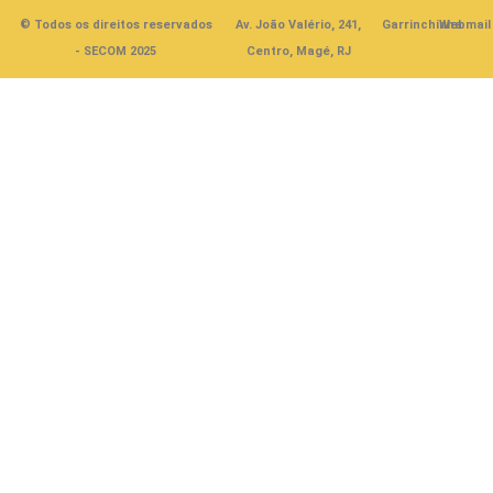
© Todos os direitos reservados
Av. João Valério, 241,
Garrinchinha
Webmail
- SECOM 2025
Centro, Magé, RJ