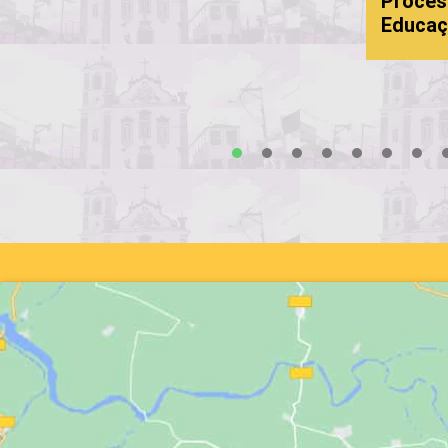
Proces
Educaç
s
1
2