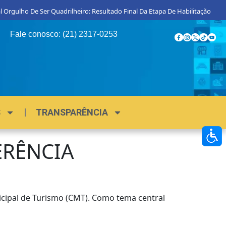
 Orgulho De Ser Quadrilheiro: Resultado Final Da Etapa De Habilitação
Fale conosco: (21) 2317-0253
S
TRANSPARÊNCIA
ERÊNCIA
nicipal de Turismo (CMT). Como tema central