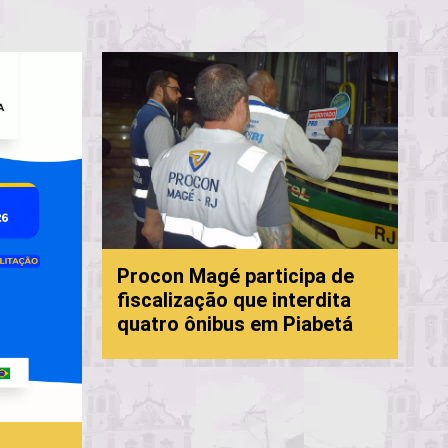
P
Procon Magé participa de
f
fiscalização que interdita
c
quatro ônibus em Piabetá
M