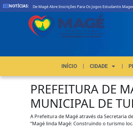
NOTÍCIAS:
Prefeitura De Magé Abre Inscrições Para Os Jogos Estudantis Magee
INÍCIO
CIDADE
P
PREFEITURA DE M
MUNICIPAL DE T
A Prefeitura de Magé através da Secretaria d
“Magé linda Magé: Construindo o turismo loca