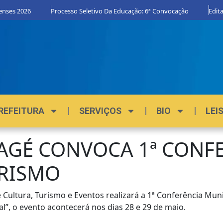
nses 2026
Processo Seletivo Da Educação: 6ª Convocação
Edital
REFEITURA
SERVIÇOS
BIO
LEI
AGÉ CONVOCA 1ª CONF
URISMO
e Cultura, Turismo e Eventos realizará a 1ª Conferência Mu
l”, o evento acontecerá nos dias 28 e 29 de maio.