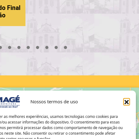
do Final
ão
18
19
20
21
22
23
24
25
26
27
28
29
30
Nossos termos de uso
er as melhores experiências, usamos tecnologias como cookies para
/ou acessar informações do dispositivo. O consentimento para essas
 nos permitirá processar dados como comportamento de navegação ou
os neste site. Não consentir ou retirar o consentimento pode afetar
te certos recursos e funções.