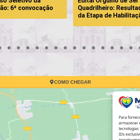
so Seletivo da
Edital Orgulho de Ser
ão: 6ª convocação
Quadrilheiro: Resulta
da Etapa de Habilitaç
3
4
5
6
7
8
9
10
11
12
13
14
15
16
17
COMO CHEGAR
Para fornec
armazenar e
tecnologias
IDs exclusiv
negativamen