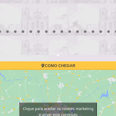
convocação
3
4
5
6
7
8
9
10
11
12
13
14
15
16
17
COMO CHEGAR
Clique para aceitar os cookies marketing
e ativar este conteúdo