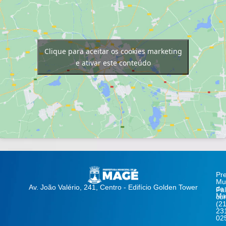
Clique para aceitar os cookies marketing
e ativar este conteúdo
Pre
Mun
Av. João Valério, 241, Centro - Edifício Golden Tower
de
Fa
Ma
co
(21
23
02