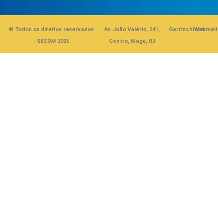
© Todos os direitos reservados
Av. João Valério, 241,
Garrinchinha
Webmail
- SECOM 2025
Centro, Magé, RJ