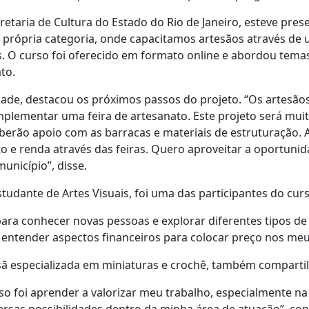
retaria de Cultura do Estado do Rio de Janeiro, esteve pre
a própria categoria, onde capacitamos artesãos através de
 O curso foi oferecido em formato online e abordou temas
to.
idade, destacou os próximos passos do projeto. “Os artes
implementar uma feira de artesanato. Este projeto será mu
berão apoio com as barracas e materiais de estruturação. A
o e renda através das feiras. Quero aproveitar a oportuni
unicípio”, disse.
studante de Artes Visuais, foi uma das participantes do cur
ara conhecer novas pessoas e explorar diferentes tipos d
a entender aspectos financeiros para colocar preço nos me
tesã especializada em miniaturas e crochê, também comparti
o foi aprender a valorizar meu trabalho, especialmente na 