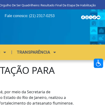
lho De Ser Quadrilheiro: Resultado Final Da Etapa De Habilitação
Proco
Fale conosco: (21) 2317-0253
S
TRANSPARÊNCIA
ITAÇÃO PARA
é, por meio da Secretaria de
 Estado do Rio de Janeiro, realizou a
fortalecimento do artesanato fluminense.