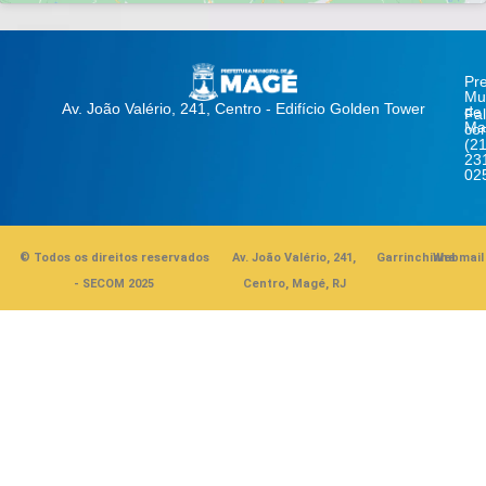
Pre
Mun
Av. João Valério, 241, Centro - Edifício Golden Tower
de
Fa
Ma
co
(21
23
02
© Todos os direitos reservados
Av. João Valério, 241,
Garrinchinha
Webmail
- SECOM 2025
Centro, Magé, RJ