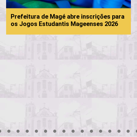
 inscrições para
ageenses 2026
Processo Seletivo da Edu
convocação
3
4
5
6
7
8
9
10
11
12
13
14
15
16
17