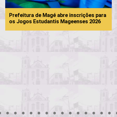
Prefeitura de Magé abre inscrições para
os Jogos Estudantis Mageenses 2026
3
4
5
6
7
8
9
10
11
12
13
14
15
16
17