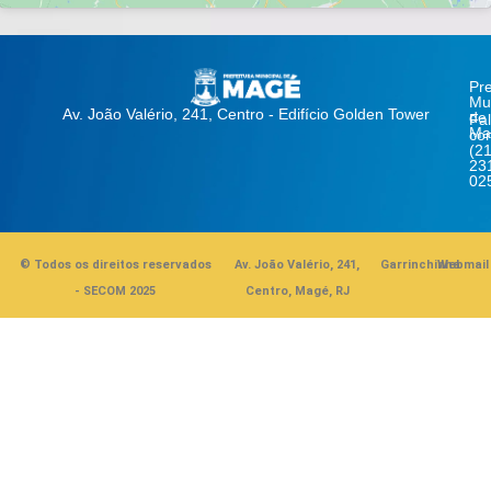
Pre
Mun
Av. João Valério, 241, Centro - Edifício Golden Tower
de
Fa
Ma
co
(21
23
02
© Todos os direitos reservados
Av. João Valério, 241,
Garrinchinha
Webmail
- SECOM 2025
Centro, Magé, RJ