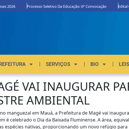
6
Processo Seletivo Da Educação: 6ª Convocação
Edital Orgulho
REFEITURA
SERVIÇOS
BIO
LEI
AGÉ VAI INAUGURAR P
STRE AMBIENTAL
 no manguezal em Mauá, a Prefeitura de Magé vai inaugurar,
 é celebrado o Dia da Baixada Fluminense. A área, equival
s espécies nativas, proporcionando um novo refúgio para a