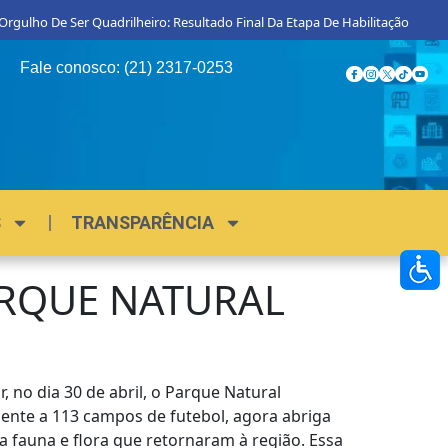
 De Ser Quadrilheiro: Resultado Final Da Etapa De Habilitação
Procon 
Fale conosco: (21) 2317-0253
S
TRANSPARÊNCIA
ARQUE NATURAL
 no dia 30 de abril, o Parque Natural
ente a 113 campos de futebol, agora abriga
 fauna e flora que retornaram à região. Essa