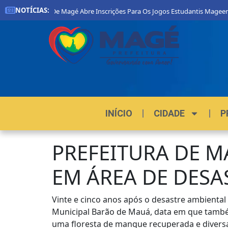
NOTÍCIAS:
refeitura De Magé Abre Inscrições Para Os Jogos Estudantis Mageenses 202
INÍCIO
CIDADE
P
PREFEITURA DE M
EM ÁREA DE DESA
Vinte e cinco anos após o desastre ambiental
Municipal Barão de Mauá, data em que também
uma floresta de mangue recuperada e diversa