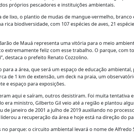
os próprios pescadores e instituições ambientais.
da de lixo, o plantio de mudas de mangue-vermelho, branco
 rica biodiversidade, com 107 espécies de aves, 21 espécie
 Barão de Mauá representa uma vitória para o meio ambie
 extremamente feliz com esse trabalho. O parque, com toda
”, destaca o prefeito Renato Cozzolino.
para a área, que será um espaço de educação ambiental, pe
ca de 1 km de extensão, um deck na praia, um observatóri
te e espaço para exposições.
ram aqui e saíram, outros desistiram. Foi muita tentativa e 
o era ministro, Gilberto Gil veio até a região e plantou a
cou de janeiro de 2001 a julho de 2019 auxiliando no proces
 liderou a recuperação da área e hoje está na direção do p
 no parque: o circuito ambiental levará o nome de Alfredo 