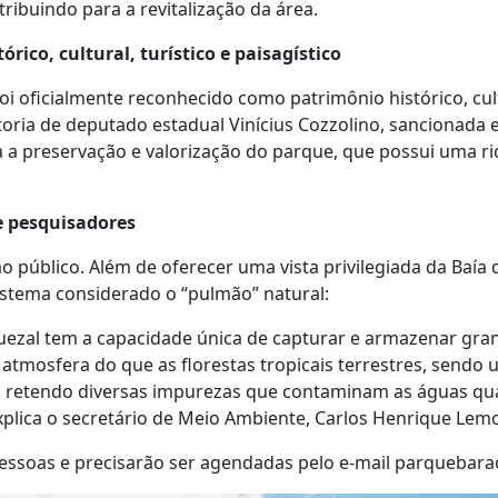
buindo para a revitalização da área.
ico, cultural, turístico e paisagístico
 oficialmente reconhecido como patrimônio histórico, cultur
utoria de deputado estadual Vinícius Cozzolino, sancionada 
 preservação e valorização do parque, que possui uma rica
 e pesquisadores
o público. Além de oferecer uma vista privilegiada da Baía
stema considerado o “pulmão” natural:
guezal tem a capacidade única de capturar e armazenar gr
 atmosfera do que as florestas tropicais terrestres, send
ro, retendo diversas impurezas que contaminam as águas qu
explica o secretário de Meio Ambiente, Carlos Henrique Lem
 pessoas e precisarão ser agendadas pelo e-mail parqueba