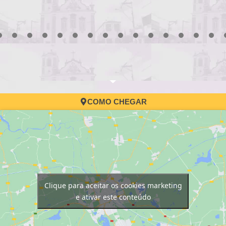
3
4
5
6
7
8
9
10
11
12
13
14
15
16
17
COMO CHEGAR
Clique para aceitar os cookies marketing
e ativar este conteúdo