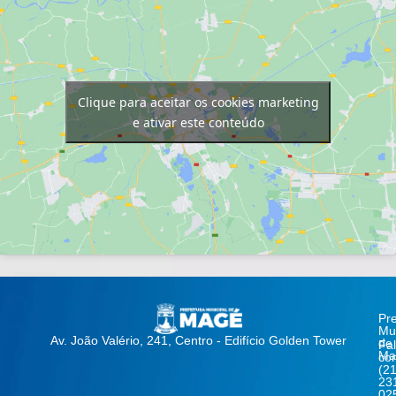
Clique para aceitar os cookies marketing
e ativar este conteúdo
Pre
Mun
Av. João Valério, 241, Centro - Edifício Golden Tower
de
Fa
Ma
co
(21
23
02