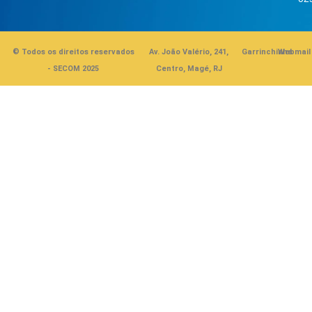
© Todos os direitos reservados
Av. João Valério, 241,
Garrinchinha
Webmail
- SECOM 2025
Centro, Magé, RJ