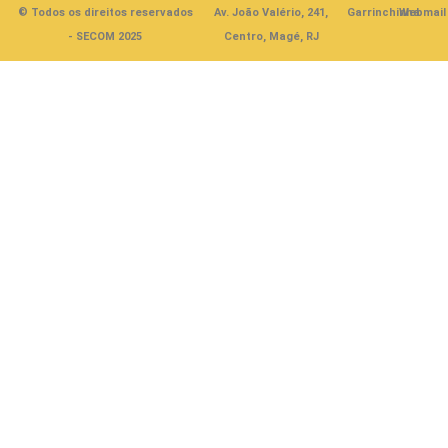
© Todos os direitos reservados
Av. João Valério, 241,
Garrinchinha
Webmail
- SECOM 2025
Centro, Magé, RJ