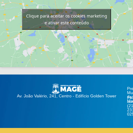
Clique para aceitar os cookies marketing
e ativar este conteúdo
Pre
Mun
Av. João Valério, 241, Centro - Edifício Golden Tower
de
Fa
Ma
co
(21
23
02