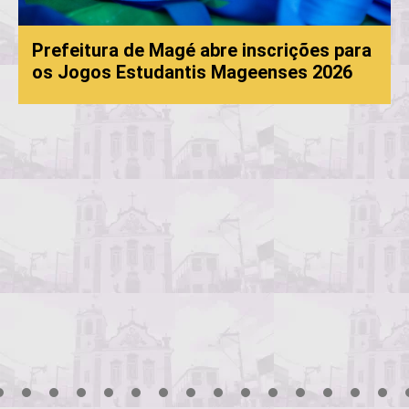
Prefeitura de Magé abre inscrições para
os Jogos Estudantis Mageenses 2026
3
4
5
6
7
8
9
10
11
12
13
14
15
16
17