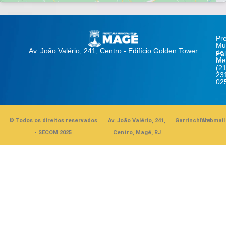
Pre
Mun
Av. João Valério, 241, Centro - Edifício Golden Tower
de
Fa
Ma
co
(21
23
02
© Todos os direitos reservados
Av. João Valério, 241,
Garrinchinha
Webmail
- SECOM 2025
Centro, Magé, RJ