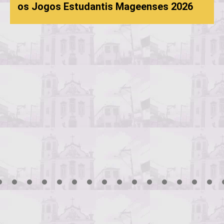
os Jogos Estudantis Mageenses 2026
3
4
5
6
7
8
9
10
11
12
13
14
15
16
17