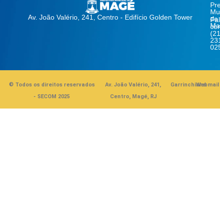
Pre
Mun
Av. João Valério, 241, Centro - Edifício Golden Tower
de
Fa
Ma
co
(21
23
02
© Todos os direitos reservados
Av. João Valério, 241,
Garrinchinha
Webmail
- SECOM 2025
Centro, Magé, RJ