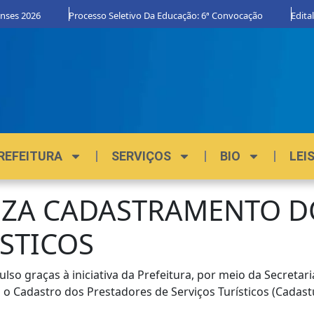
es 2026
Processo Seletivo Da Educação: 6ª Convocação
Edital O
REFEITURA
SERVIÇOS
BIO
LEI
LIZA CADASTRAMENTO D
ÍSTICOS
so graças à iniciativa da Prefeitura, por meio da Secretari
 Cadastro dos Prestadores de Serviços Turísticos (Cadastur