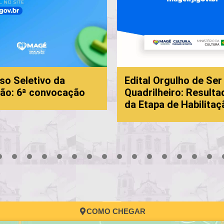
so Seletivo da
Edital Orgulho de Ser
ão: 6ª convocação
Quadrilheiro: Resulta
da Etapa de Habilitaç
3
4
5
6
7
8
9
10
11
12
13
14
15
16
17
COMO CHEGAR