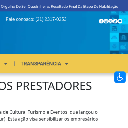
rgulho De Ser Quadrilheiro: Resultado Final Da Etapa De Habilitação
P
Fale conosco: (21) 2317-0253
S
TRANSPARÊNCIA
OS PRESTADORES
a de Cultura, Turismo e Eventos, que lançou o
). Esta ação visa sensibilizar os empresários