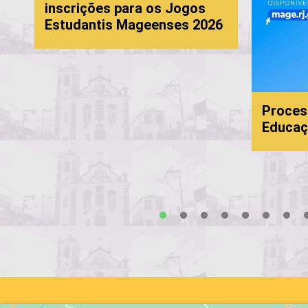
inscrições para os Jogos
Estudantis Mageenses 2026
Proces
Educaç
s
1
2