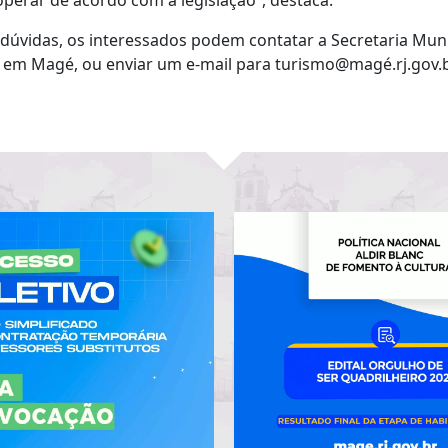
operar de acordo com a legislação”, destaca.
úvidas, os interessados podem contatar a Secretaria Munic
ar, em Magé, ou enviar um e-mail para turismo@magé.rj.gov.b