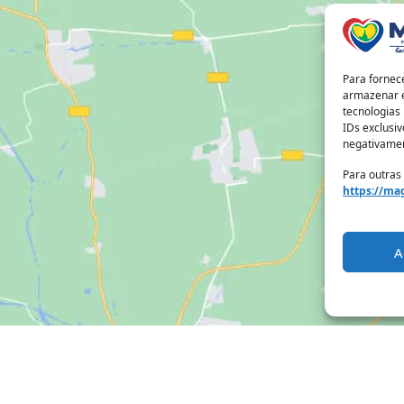
Para fornec
armazenar e
tecnologias
IDs exclusiv
negativamen
Para outras
https://mag
A