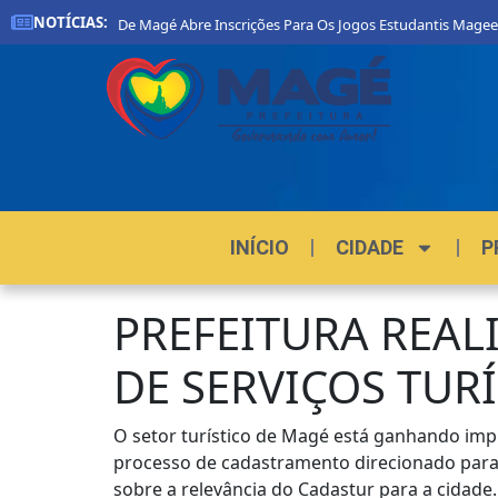
NOTÍCIAS:
Prefeitura De Magé Abre Inscrições Para Os Jogos Estudantis Mageens
INÍCIO
CIDADE
P
PREFEITURA REA
DE SERVIÇOS TUR
O setor turístico de Magé está ganhando impul
processo de cadastramento direcionado para o
sobre a relevância do Cadastur para a cidade.