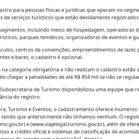
tro para pessoas físicas e jurídicas que operam no segment
 de serviços turísticos que estão devidamente registrados
 segmentos, incluindo meios de hospedagem, operadoras de
ísticos, parques temáticos, organizadoras de eventos e gu
culos, centros de convenções, empreendimentos de lazer, p
tes e bares, o cadastro é opcional.
a categoria obrigatória e não realizam o cadastro estão s
o chegar a penalidades de até R$ 854 mil se não se regula
 Subsecretaria de Turismo disponibilizou uma equipe que re
ncia do registro.
ra, Turismo e Eventos, o cadastramento oferece inúmeros 
sendo que anteriormente não tínhamos nenhum. O registro
smo.gov.br) e (www.viajelegal.turismo.gov.br), além de ofe
sso a crédito oficial e sistemas de classificação de acomo