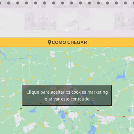
3
4
5
6
7
8
9
10
11
12
13
14
15
16
17
COMO CHEGAR
Clique para aceitar os cookies marketing
e ativar este conteúdo