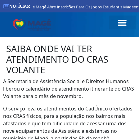
NOTÍCIAS:
Prefeitura De Magé Abre Inscrições Para Os Jogos Estudantis Mageens
SAIBA ONDE VAI TER
ATENDIMENTO DO CRAS
VOLANTE
A Secretaria de Assistência Social e Direitos Humanos
liberou o calendário de atendimento itinerante do CRAS
Volante para o mês de novembro.
O serviço leva os atendimentos do CadÚnico ofertados
nos CRAS físicos, para a população nos bairros mais
afastados e que tem dificuldade de acessar uma dos
nove equipamentos da Assistência existentes no
município de Magé, a partir das 9h da manhã.