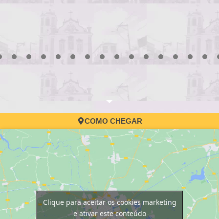
3
4
5
6
7
8
9
10
11
12
13
14
15
16
17
COMO CHEGAR
Clique para aceitar os cookies marketing
e ativar este conteúdo