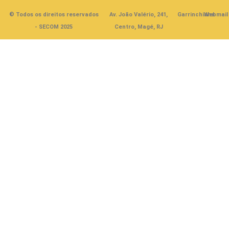
© Todos os direitos reservados
Av. João Valério, 241,
Garrinchinha
Webmail
- SECOM 2025
Centro, Magé, RJ