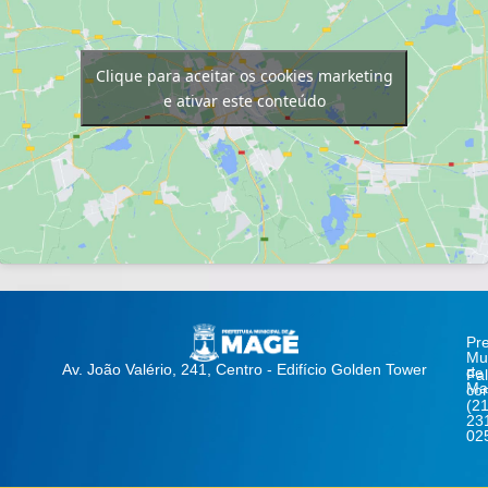
Clique para aceitar os cookies marketing
e ativar este conteúdo
Pre
Mun
Av. João Valério, 241, Centro - Edifício Golden Tower
de
Fa
Ma
co
(21
23
02