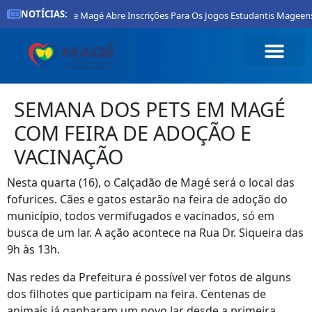
NOTÍCIAS:
Prefeitura De Magé Abre Inscrições Para Os Jogos Estudantis Mageens
SEMANA DOS PETS EM MAGÉ
COM FEIRA DE ADOÇÃO E
VACINAÇÃO
Nesta quarta (16), o Calçadão de Magé será o local das
fofurices. Cães e gatos estarão na feira de adoção do
município, todos vermifugados e vacinados, só em
busca de um lar. A ação acontece na Rua Dr. Siqueira das
9h às 13h.
Nas redes da Prefeitura é possível ver fotos de alguns
dos filhotes que participam na feira. Centenas de
animais já ganharam um novo lar desde a primeira