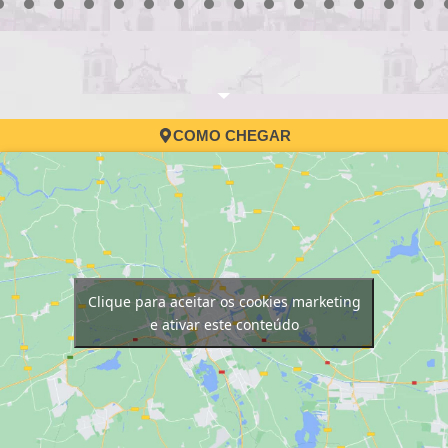
3
4
5
6
7
8
9
10
11
12
13
14
15
16
17
COMO CHEGAR
Clique para aceitar os cookies marketing
e ativar este conteúdo